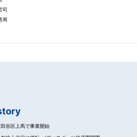
哲司
秀周
story
世田谷区上馬で事業開始