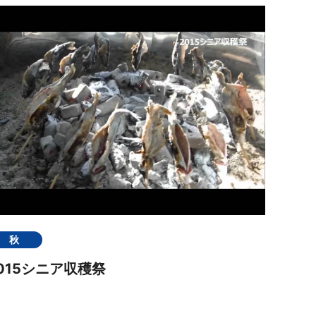
秋
015シニア収穫祭