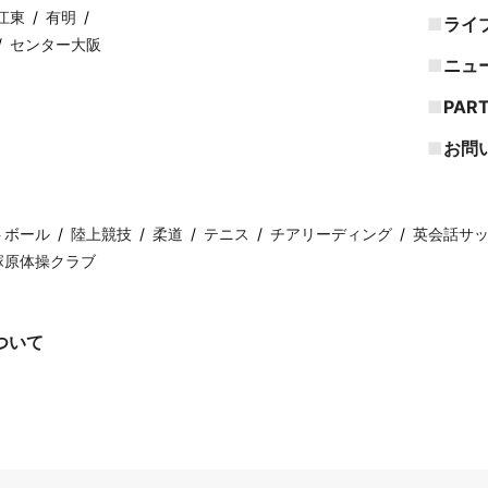
江東
有明
ライ
センター大阪
ニュ
PAR
お問
トボール
陸上競技
柔道
テニス
チアリーディング
英会話サ
塚原体操クラブ
ついて