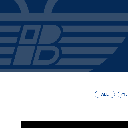
ALL
バ