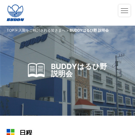
TOP
>
入園をご検討される皆さまへ
>
BUDDYはるひ野 説明会
BUDDYはるひ野
説明会
日程