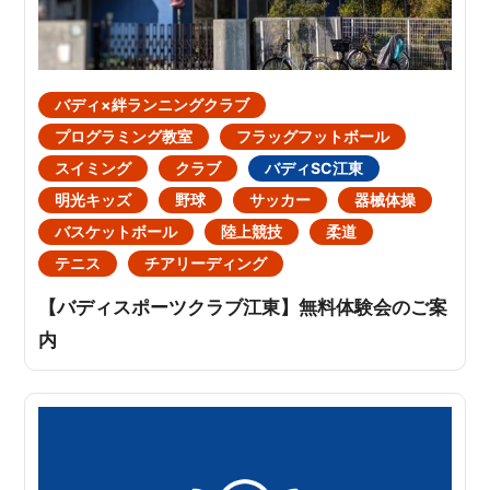
バディ×絆ランニングクラブ
プログラミング教室
フラッグフットボール
スイミング
クラブ
バディSC江東
明光キッズ
野球
サッカー
器械体操
バスケットボール
陸上競技
柔道
テニス
チアリーディング
【バディスポーツクラブ江東】無料体験会のご案
内