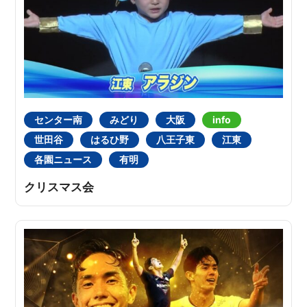
センター南
みどり
大阪
info
世田谷
はるひ野
八王子東
江東
各園ニュース
有明
クリスマス会