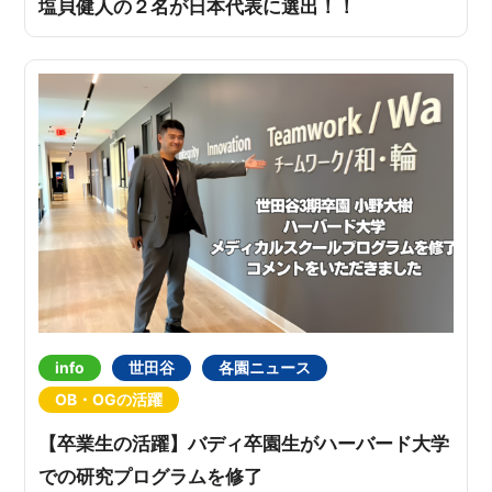
塩貝健人の２名が日本代表に選出！！
info
世田谷
各園ニュース
OB・OGの活躍
【卒業生の活躍】バディ卒園生がハーバード大学
での研究プログラムを修了