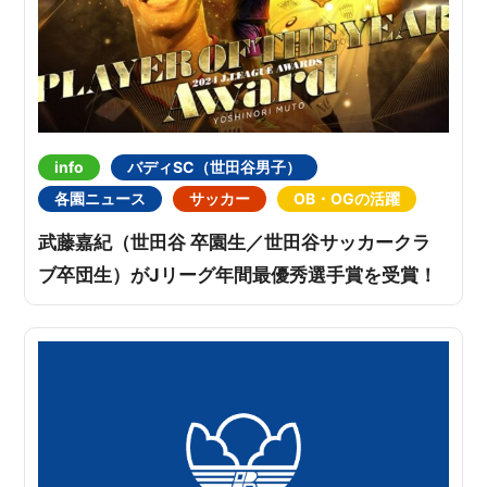
info
バディSC（世田谷男子）
各園ニュース
サッカー
OB・OGの活躍
武藤嘉紀（世田谷 卒園生／世田谷サッカークラ
ブ卒団生）がJリーグ年間最優秀選手賞を受賞！