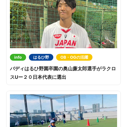
info
はるひ野
OB・OGの活躍
バディはるひ野園卒園の奥山廉太郎選手がラクロ
スUー２０日本代表に選出