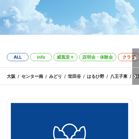
ALL
info
威風堂々
説明会・体験会
クラブ
大阪
センター南
みどり
世田谷
はるひ野
八王子東
江