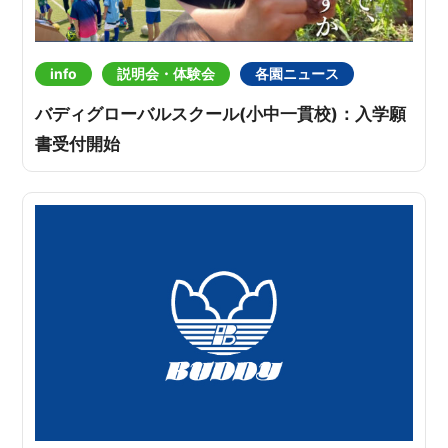
info
説明会・体験会
各園ニュース
バディグローバルスクール(小中一貫校)：入学願
書受付開始