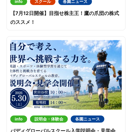
info
スクール
各園ニュース
【7月12日開催】目指せ株主王！鷹の爪団の株式
のススメ！
info
説明会・体験会
各園ニュース
バディグローバルスクール入学説明会・見学会