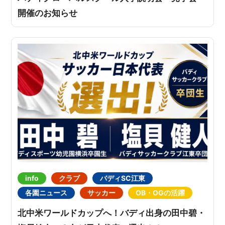
開催のお知らせ
info
クラブ
バディSC江東
各園ニュース
サッカー
OB・OGの活躍
北中米ワールドカップへ！バディ出身の田中碧・