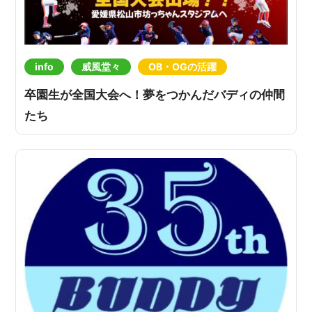
info
威風堂々
OB・OGの活躍
卒園生が全国大会へ！夢をつかんだバディの仲間
たち