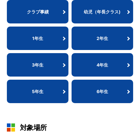
クラブ事績
幼児（年長クラス)
1年生
2年生
3年生
4年生
5年生
6年生
対象場所