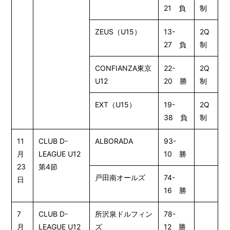
21 負
制
ZEUS（U15）
13-
2Q
27 負
制
CONFIANZA東京
22-
2Q
U12
20 勝
制
EXT（U15）
19-
2Q
38 負
制
11
CLUB D-
ALBORADA
93-
月
LEAGUE U12
10 勝
23
第4節
戸田南オールズ
74-
日
16 勝
7
CLUB D-
所沢泉ドルフィン
78-
月
LEAGUE U12
ズ
12 勝