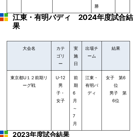
勝
江東・有明バディ 2024年度試合結
果
大会名
カテ
実
出場チ
結果
ゴリ
施
ーム
ー
日
東京都U１２前期リ
U-12
前
江東・
女子 第6
ーグ戦
男
期
有明バ
位
子・
6
ディ
男子 第
女子
月
6位
～
7
月
2023年度試合結果