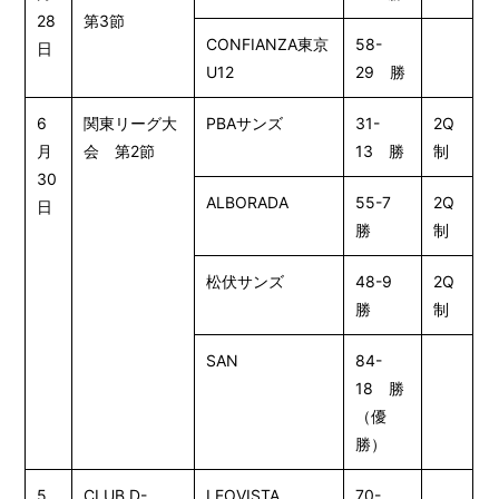
28
第3節
CONFIANZA東京
58-
日
U12
29 勝
6
関東リーグ大
PBAサンズ
31-
2Q
月
会 第2節
13 勝
制
30
ALBORADA
55-7
2Q
日
勝
制
松伏サンズ
48-9
2Q
勝
制
SAN
84-
18 勝
（優
勝）
5
CLUB D-
LEOVISTA
70-