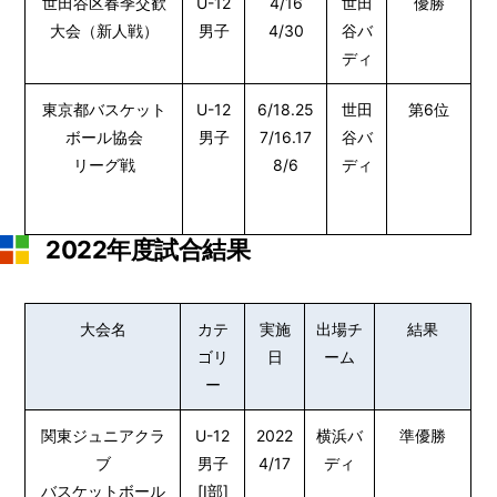
世田谷区春季交歓
U-12
4/16
世田
優勝
大会（新人戦）
男子
4/30
谷バ
ディ
東京都バスケット
U-12
6/18.25
世田
第6位
ボール協会
男子
7/16.17
谷バ
リーグ戦
8/6
ディ
2022年度試合結果
大会名
カテ
実施
出場チ
結果
ゴリ
日
ーム
ー
関東ジュニアクラ
U-12
2022
横浜バ
準優勝
ブ
男子
4/17
ディ
バスケットボール
[Ⅰ部]