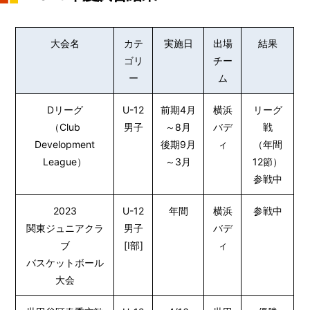
大会名
カテ
実施日
出場
結果
ゴリ
チー
ー
ム
Dリーグ
U-12
前期4月
横浜
リーグ
（Club
男子
～8月
バデ
戦
Development
後期9月
ィ
（年間
League）
～3月
12節）
参戦中
2023
U-12
年間
横浜
参戦中
関東ジュニアクラ
男子
バデ
ブ
[Ⅰ部]
ィ
バスケットボール
大会