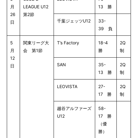
月
LEAGUE U12
13 勝
26
第2節
千葉ジェッツU12
33-
日
39 負
5
関東リーグ大
T’s Factory
18-4
2Q
月
会 第1節
勝
制
12
SAN
35-
2Q
日
13 勝
制
LEOVISTA
27-
2Q
17 勝
制
越谷アルファーズ
58-
U12
17 勝
（優
勝）