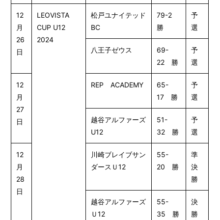
12
LEOVISTA
松戸ユナイテッド
79-2
予
月
CUP U12
BC
勝
選
26
2024
八王子ゼウス
69-
予
日
22 勝
選
12
REP ACADEMY
65-
予
月
17 勝
選
27
越谷アルファーズ
51-
予
日
U12
32 勝
選
12
川崎ブレイブサン
55-
準
月
ダースＵ12
20 勝
決
28
勝
日
越谷アルファーズ
55-
決
Ｕ12
35 勝
勝