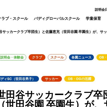
説明会
クラブ・スクール
バディグローバルスクール
学童保育
谷サッカークラブ卒団生）と佐藤恵充（世田谷園 卒園生）が、サッ
説明会・体験会
クラブ
スクール
各園ニュース
OB
バディSC（世田谷男子）
サッカー
OB・OGの活躍
世田谷サッカークラブ卒
（世田谷園 卒園生）が、