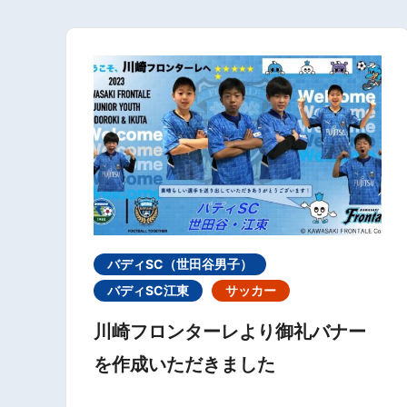
バディSC（世田谷男子）
バディSC江東
サッカー
川崎フロンターレより御礼バナー
を作成いただきました