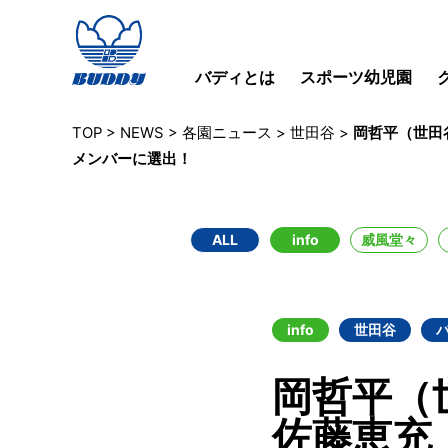
バディとは
スポーツ幼児園
TOP
>
NEWS
>
各園ニュース
>
世田谷
>
岡哲平（世田
メンバーに選出！
ALL
info
威風堂々
info
世田谷
岡哲平（
佐藤恵充