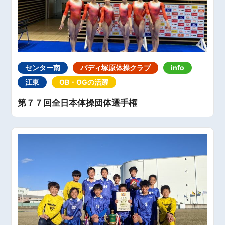
センター南
バディ塚原体操クラブ
info
江東
OB・OGの活躍
第７７回全日本体操団体選手権