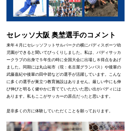
セレッソ大阪 奥埜選手のコメント
来年４月にセレッソフットサルパークの横にバディスポーツ幼
児園ができると聞いてびっくりしました。私は、バディサッカ
ークラブの出身で５年生の時に全国大会に出場し８得点をあげ
ました。同期には丸山祐市（現：名古屋グランパス）や後輩の
武藤嘉紀や後輩の田中碧などの選手が活躍しています。こんな
に多くの選手が巣立つ教育施設はありません。厳しい中にも伸
び伸びと明るく健やかに育てていただいた思い出がバディには
あります。私もここがサッカーの原点だったと思います。
是非多くの方に体験していただくことを願っております。