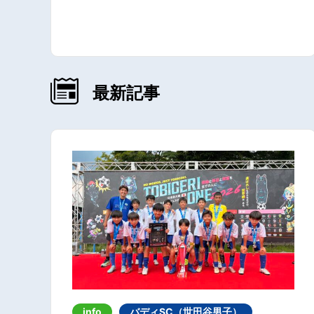
最新記事
info
バディSC（世田谷男子）