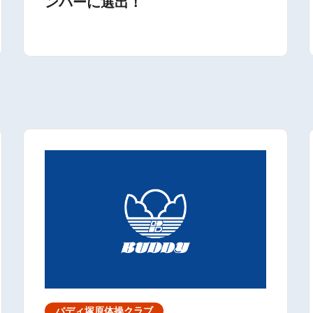
ンバーに選出！
バディ塚原体操クラブ