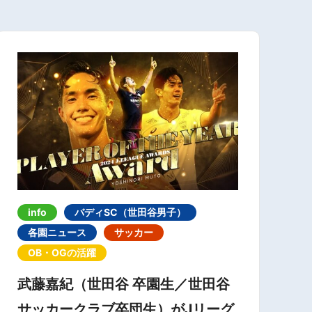
info
バディSC（世田谷男子）
各園ニュース
サッカー
OB・OGの活躍
武藤嘉紀（世田谷 卒園生／世田谷
サッカークラブ卒団生）がJリーグ