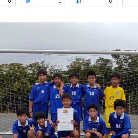
0
0
0