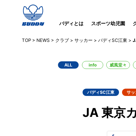
バディとは
スポーツ幼児園
TOP
>
NEWS
>
クラブ
>
サッカー
>
バディSC江東
>
ALL
info
威風堂々
バディSC江東
サッ
JA 東