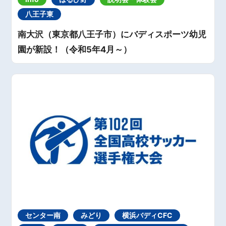
八王子東
南大沢（東京都八王子市）にバディスポーツ幼児
園が新設！（令和5年4月～）
センター南
みどり
横浜バディCFC