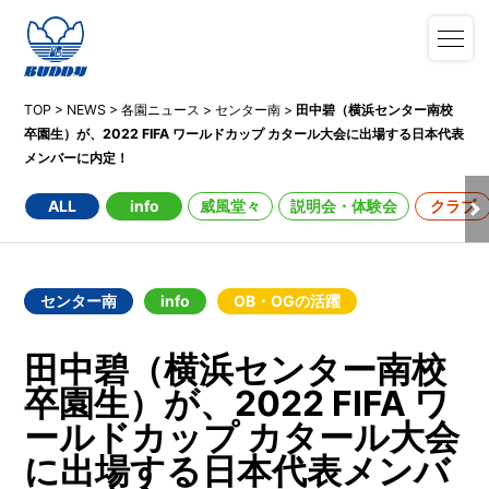
TOP
>
NEWS
>
各園ニュース
>
センター南
>
田中碧（横浜センター南校
卒園生）が、2022 FIFA ワールドカップ カタール大会に出場する日本代表
メンバーに内定！
ALL
info
威風堂々
説明会・体験会
クラブ
センター南
info
OB・OGの活躍
田中碧（横浜センター南校
卒園生）が、2022 FIFA ワ
ールドカップ カタール大会
に出場する日本代表メンバ