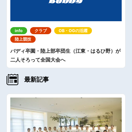
info
クラブ
OB・OGの活躍
陸上競技
バディ卒園・陸上部卒団生（江東・はるひ野）が
二人そろって全国大会へ
最新記事