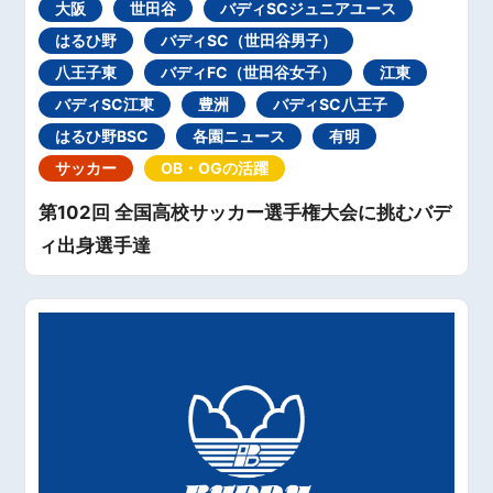
大阪
世田谷
バディSCジュニアユース
はるひ野
バディSC（世田谷男子）
八王子東
バディFC（世田谷女子）
江東
バディSC江東
豊洲
バディSC八王子
はるひ野BSC
各園ニュース
有明
サッカー
OB・OGの活躍
第102回 全国高校サッカー選手権大会に挑むバデ
ィ出身選手達