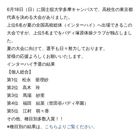
6月18日（日）に国士舘大学多摩キャンパスで、高校生の東京都
代表を決める大会がありました。
上位6名が夏の全国高校総体（インターハイ）へ出場できるこの
大会ですが、上位5名までをバディ塚原体操クラブが独占しまし
た。
夏の大会に向けて、選手も日々努力しております。
皆様の応援よろしくお願いいたします。
インターハイ予選の結果
【個人総合】
第1位 松永 亜理紗
第2位 高木 玲
第3位 馬場 紗里
第4位 福田 結菜（世田谷バディ卒園）
第5位 江村 萌々香
その他、種目別多数入賞！！
※種目別の結果は、
こちらよりご覧ください。