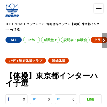
TOP
>
NEWS
>
クラブ
>
バディ塚原体操クラブ
>
【体操】東京都インタ
ーハイ予選
ALL
info
威風堂々
説明会・体験会
クラブ
バディ塚原体操クラブ
器械体操
【体操】東京都インターハ
イ予選
0
0
0
LINE