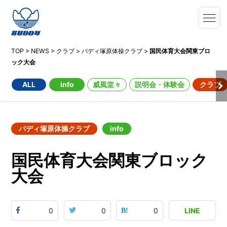
TOP
>
NEWS
>
クラブ
>
バディ塚原体操クラブ
>
国民体育大会関東ブロ
ック大会
ALL
info
威風堂々
説明会・体験会
クラブ
バディ塚原体操クラブ
info
国民体育大会関東ブロック
大会
0
0
0
LINE