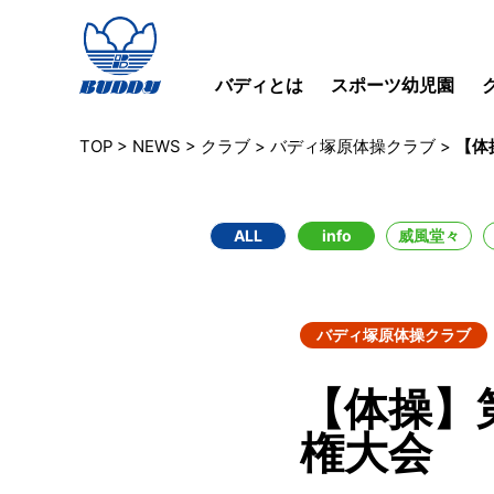
バディとは
スポーツ幼児園
TOP
>
NEWS
>
クラブ
>
バディ塚原体操クラブ
>
【体
ALL
info
威風堂々
バディ塚原体操クラブ
【体操】
権大会