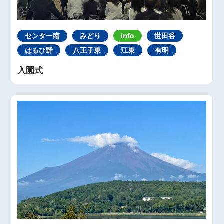
センター南
みどり
info
世田谷
はるひ野
八王子東
江東
有明
入園式