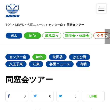
TOP
>
NEWS
>
各園ニュース
>
センター南
>
同窓会ツアー
ALL
info
威風堂々
説明会・体験会
クラブ
センター南
info
世田谷
はるひ野
八王子東
江東
各園ニュース
有明
同窓会ツアー
0
0
0
LINE