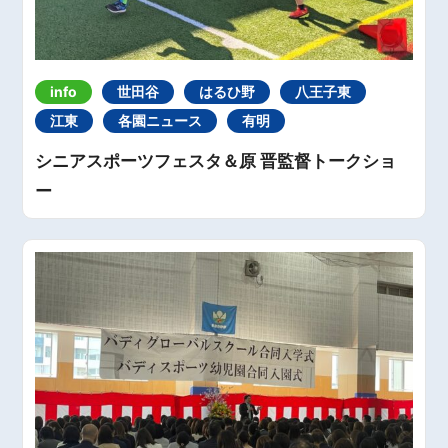
info
世田谷
はるひ野
八王子東
江東
各園ニュース
有明
シニアスポーツフェスタ＆原 晋監督トークショ
ー