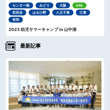
センター南
みどり
大阪
info
世田谷
はるひ野
八王子東
江東
有明
2023 幼児サマーキャンプ in 山中湖
最新記事