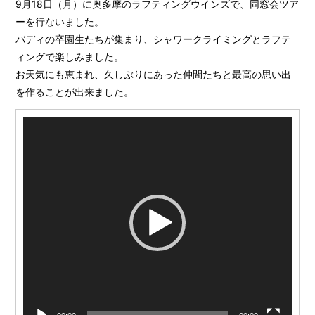
9月18日（月）に奥多摩のラフティングウインズで、同窓会ツア
ーを行ないました。
バディの卒園生たちが集まり、シャワークライミングとラフテ
ィングで楽しみました。
お天気にも恵まれ、久しぶりにあった仲間たちと最高の思い出
を作ることが出来ました。
動
画
プ
レ
ー
ヤ
ー