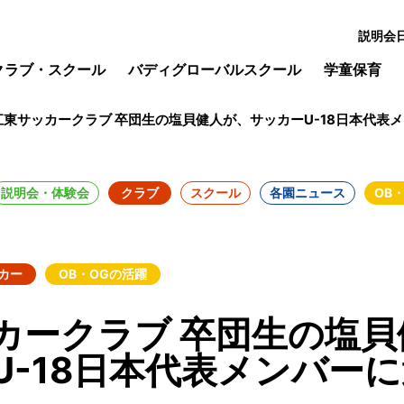
説明会
クラブ・スクール
バディグローバルスクール
学童保育
江東サッカークラブ 卒団生の塩貝健人が、サッカーU-18日本代表
説明会・体験会
クラブ
スクール
各園ニュース
OB
カー
OB・OGの活躍
カークラブ 卒団生の塩貝
U-18日本代表メンバー