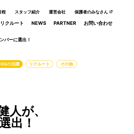
日程
スタッフ紹介
運営会社
保護者のみなさん
リクルート
NEWS
PARTNER
お問い合わせ
メンバーに選出！
・OGの活躍
リクルート
その他
健人が、
に選出！