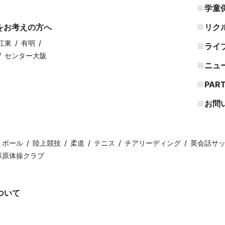
学童
をお考えの方へ
リク
江東
有明
ライ
センター大阪
ニュ
PAR
お問
トボール
陸上競技
柔道
テニス
チアリーディング
英会話サ
塚原体操クラブ
ついて