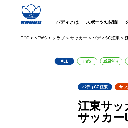
バディとは
スポーツ幼児園
TOP
>
NEWS
>
クラブ
>
サッカー
>
バディSC江東
>
ALL
info
威風堂々
バディSC江東
サッ
江東サッ
サッカー