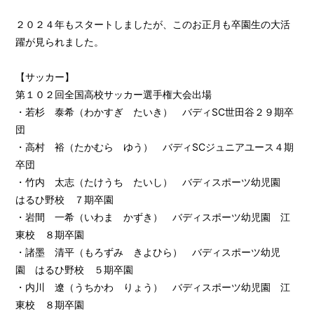
２０２４年もスタートしましたが、このお正月も卒園生の大活
躍が見られました。
【サッカー】
第１０２回全国高校サッカー選手権大会出場
・若杉 泰希（わかすぎ たいき） バディSC世田谷２９期卒
団
・高村 裕（たかむら ゆう） バディSCジュニアユース４期
卒団
・竹内 太志（たけうち たいし） バディスポーツ幼児園
はるひ野校 ７期卒園
・岩間 一希（いわま かずき） バディスポーツ幼児園 江
東校 ８期卒園
・諸墨 清平（もろずみ きよひら） バディスポーツ幼児
園 はるひ野校 ５期卒園
・内川 遼（うちかわ りょう） バディスポーツ幼児園 江
東校 ８期卒園