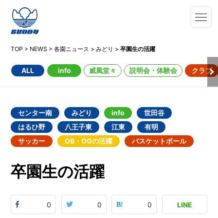
TOP
>
NEWS
>
各園ニュース
>
みどり
>
卒園生の活躍
ALL
info
威風堂々
説明会・体験会
クラブ
センター南
みどり
info
世田谷
はるひ野
八王子東
江東
有明
サッカー
OB・OGの活躍
バスケットボール
卒園生の活躍
0
0
0
LINE