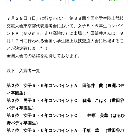
７月２９日（日）に行なわれた、第３８回全国小学生陸上競技
交流大会東京都代表選考会において、女子５・６年生コンバイ
ントＡ（８０ｍＨ、走り高跳び）に出場した田部井さんは、９
月１７日に行われる全国小学生陸上競技交流大会に出場するこ
とが決定致しました！
全国大会での活躍を期待しております。
以下 入賞者一覧
第２位 女子５・６年コンバイントＡ
田部井 蘭（豊洲バデ
ィ卒園生）
第２位 男子３・４年コンバイントＣ
鵜澤 こはく（世田谷
バディ卒園生）
第６位 女子３・４年コンバイントＣ
井原 美華（はるひ
野バディ卒園生）
第７位 女子５・６年コンバイントＡ
千葉 華 （世田谷バ