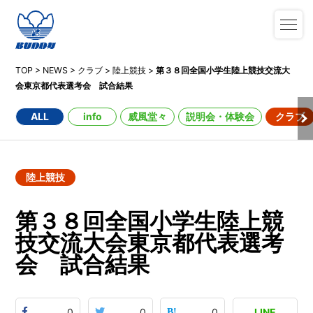
TOP
>
NEWS
>
クラブ
>
陸上競技
>
第３８回全国小学生陸上競技交流大
会東京都代表選考会 試合結果
ALL
info
威風堂々
説明会・体験会
クラブ
陸上競技
第３８回全国小学生陸上競
技交流大会東京都代表選考
会 試合結果
0
0
0
LINE