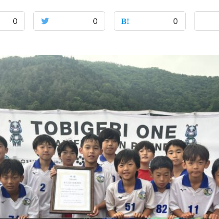
0
0
0