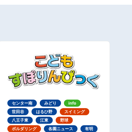
センター南
みどり
info
世田谷
はるひ野
スイミング
八王子東
江東
野球
ボルダリング
各園ニュース
有明