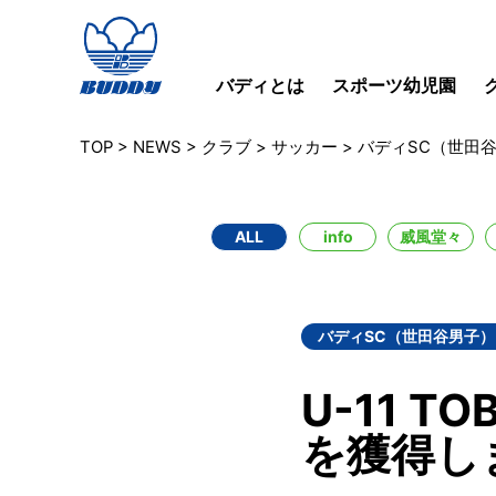
バディとは
スポーツ幼児園
TOP
>
NEWS
>
クラブ
>
サッカー
>
バディSC（世田
ALL
info
威風堂々
バディSC（世田谷男子）
U-11 T
を獲得し