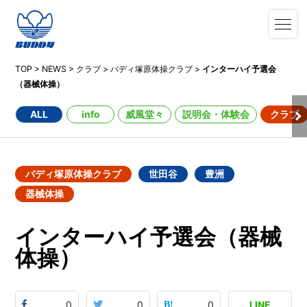
TOP
>
NEWS
>
クラブ
>
バディ塚原体操クラブ
>
インターハイ予選会
（器械体操）
ALL
info
威風堂々
説明会・体験会
クラブ
バディ塚原体操クラブ
世田谷
豊洲
器械体操
インターハイ予選会（器械
体操）
0
0
0
LINE