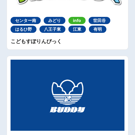
センター南
みどり
info
世田谷
はるひ野
八王子東
江東
有明
こどもすぽりんぴっく