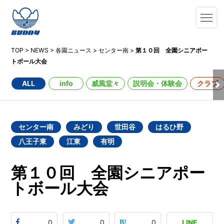
TOP
>
NEWS
>
各園ニュース
>
センター南
>
第１０回 全園シニアポー
トボール大会
ALL
info
威風堂々
説明会・体験会
クラブ
センター南
みどり
世田谷
はるひ野
八王子東
江東
有明
第１０回 全園シニアポー
トボール大会
0
0
0
LINE