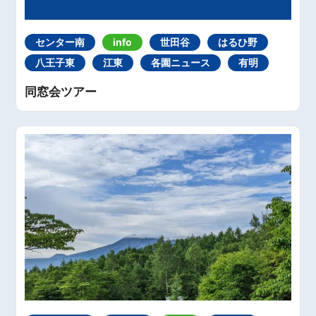
センター南
info
世田谷
はるひ野
八王子東
江東
各園ニュース
有明
同窓会ツアー