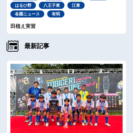
はるひ野
八王子東
江東
各園ニュース
有明
田植え実習
最新記事