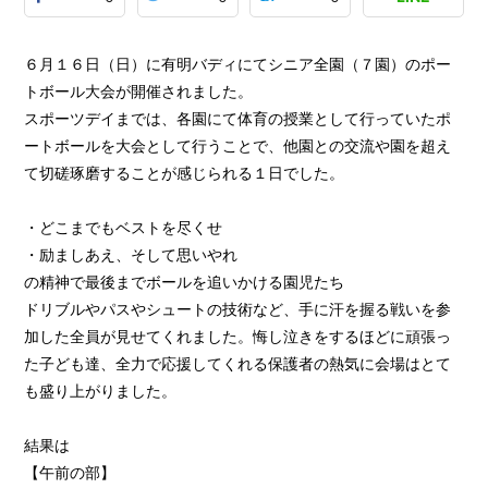
６月１６日（日）に有明バディにてシニア全園（７園）のポー
トボール大会が開催されました。
スポーツデイまでは、各園にて体育の授業として行っていたポ
ートボールを大会として行うことで、他園との交流や園を超え
て切磋琢磨することが感じられる１日でした。
・どこまでもベストを尽くせ
・励ましあえ、そして思いやれ
の精神で最後までボールを追いかける園児たち
ドリブルやパスやシュートの技術など、手に汗を握る戦いを参
加した全員が見せてくれました。悔し泣きをするほどに頑張っ
た子ども達、全力で応援してくれる保護者の熱気に会場はとて
も盛り上がりました。
結果は
【午前の部】