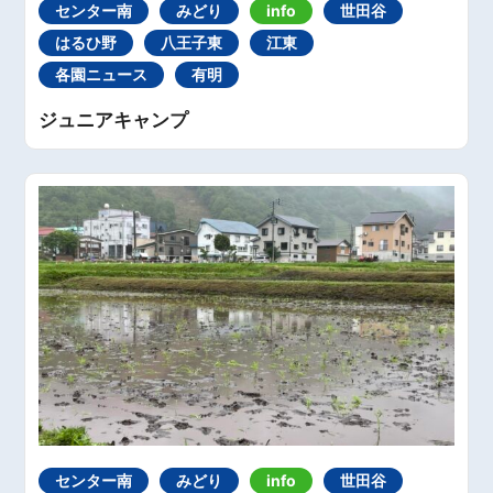
センター南
みどり
info
世田谷
はるひ野
八王子東
江東
各園ニュース
有明
ジュニアキャンプ
センター南
みどり
info
世田谷