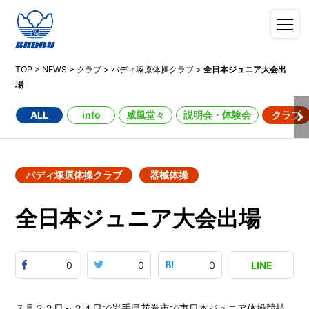
TOP
>
NEWS
>
クラブ
>
バディ塚原体操クラブ
>
全日本ジュニア大会出
場
ALL
info
威風堂々
説明会・体験会
クラブ
バディ塚原体操クラブ
器械体操
全日本ジュニア大会出場
0
0
0
LINE
７月２２日～２４日で岩手県花巻市で東日本ジュニア体操競技