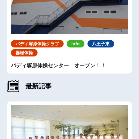
バディ塚原体操クラブ
info
八王子東
器械体操
バディ塚原体操センター オープン！！
最新記事