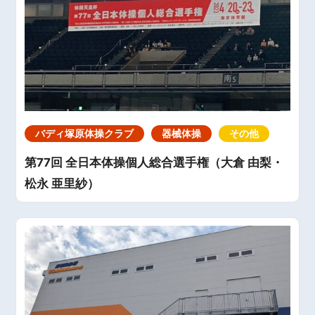
バディ塚原体操クラブ
器械体操
その他
第77回 全日本体操個人総合選手権（大倉 由梨・
松永 亜里紗）