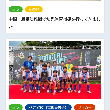
info
その他
中国・鳳凰幼稚園で幼児体育指導を行ってきまし
た
info
バディSC（世田谷男子）
サッカー