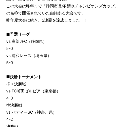
この大会は昨年まで「静岡市長杯 清水チャンピオンズカップ」
の名称で開催されていた由緒ある大会です。
昨年度大会に続き、2連覇を達成しました！！
■予選リーグ
vs 高部JFC（静岡県）
5-0
vs 浦和レッズ（埼玉県）
5-0
■決勝トーナメント
準々決勝戦
vs FC町田ゼルビア（東京都）
4-0
準決勝戦
vs バディーSC（神奈川県）
4-2
決勝戦