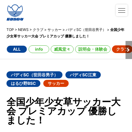
TOP
>
NEWS
>
クラブ
>
サッカー
>
バディSC（世田谷男子）
>
全国少年
少女草サッカー大会 プレミアカップ 優勝しました！
ALL
info
威風堂々
説明会・体験会
クラブ
バディSC（世田谷男子）
バディSC江東
はるひ野BSC
サッカー
全国少年少女草サッカー大
会 プレミアカップ 優勝し
ました！