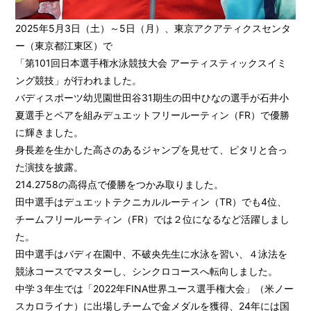
2025年5月3日（土）～5日（月）、東京アクアティクスセンタ
ー（東京都江東区）で
「第101回日本選手権水泳競技大会 アーティスティックスイミ
ング競技」が行われました。
バディスポーツ幼児園世田谷31期生の田中ひなの選手が石井小
夏選手とペアを組みデュエットフリールーティン（FR）で優勝
に輝きました。
身長差を生かした高さのあるジャンプを見せて、ピタリと合っ
た演技を披露。
214.2758の高得点で優勝をつかみ取りました。
田中選手はデュエットテクニカルルーティン（TR）でも4位、
チームフリールーティン（FR）では２位になるなど活躍しまし
た。
田中選手はバディ在園中、不破央先生に水泳を習い、４泳法を
競泳コースでマスターし、シンクロコースへ転向しました。
中学３年生では「2022年FINA世界ユース選手権大会」（米ノー
スカロライナ）に出場しチームで金メダルを獲得、24年には国