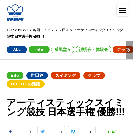
TOP
>
NEWS
>
各園ニュース
>
世田谷
>
アーティスティックスイミング
競技 日本選手権 優勝!!!
ALL
info
威風堂々
説明会・体験会
クラブ
info
世田谷
スイミング
クラブ
OB・OGの活躍
アーティスティックスイミ
ング競技 日本選手権 優勝!!!
0
0
0
LINE