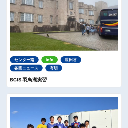
センター南
info
世田谷
各園ニュース
有明
BCIS 羽鳥湖実習