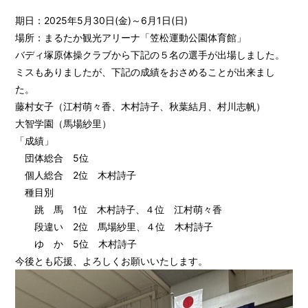
期日：2025年5月30日(金)～6月1日(日)
場所：まるたか観光アリーナ「笠松運動公園体育館」
バディ塚原体操クラブから下記の５名の選手が出場しました。
ミスもありましたが、下記の成績をおさめることが出来まし
た。
藤村女子（江村萌々香、木村詩子、秋葉結月、村川志帆）
大智学園（馬場紗里）
「成績」
団体総合 5位
個人総合 2位 木村詩子
種目別
跳 馬 1位 木村詩子、４位 江村萌々香
段違い 2位 馬場紗里、４位 木村詩子
ゆ か 5位 木村詩子
今後とも応援、よろしくお願いいたします。