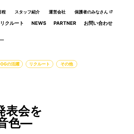
日程
スタッフ紹介
運営会社
保護者のみなさん
リクルート
NEWS
PARTNER
お問い合わせ
―
・OGの活躍
リクルート
その他
発表会を
音色―