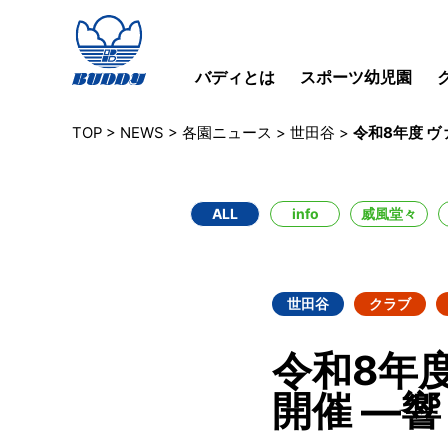
バディとは
スポーツ幼児園
TOP
>
NEWS
>
各園ニュース
>
世田谷
>
令和8年度 
ALL
info
威風堂々
世田谷
クラブ
令和8年
開催 ―