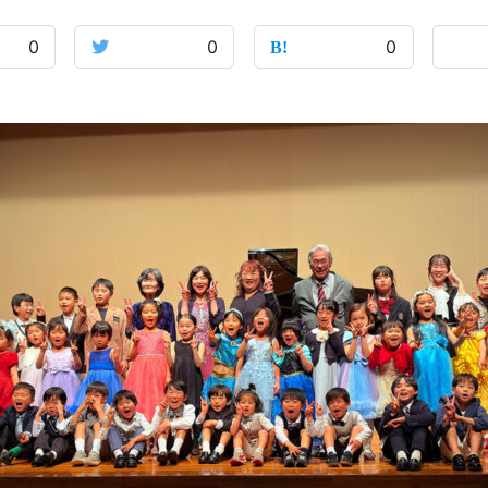
0
0
0