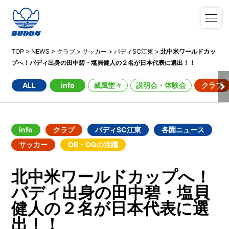
TOP
>
NEWS
>
クラブ
>
サッカー
>
バディSC江東
>
北中米ワールドカッ
プへ！バディ出身の田中碧・塩貝健人の２名が日本代表に選出！！
ALL
info
威風堂々
説明会・体験会
クラブ
info
クラブ
バディSC江東
各園ニュース
サッカー
OB・OGの活躍
北中米ワールドカップへ！
バディ出身の田中碧・塩貝
健人の２名が日本代表に選
出！！