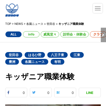
TOP
>
NEWS
>
各園ニュース
>
世田谷
>
キッザニア職業体験
ALL
info
威風堂々
説明会・体験会
クラブ
世田谷
はるひ野
八王子東
江東
豊洲
各園ニュース
有明
キッザニア職業体験
0
0
0
LINE