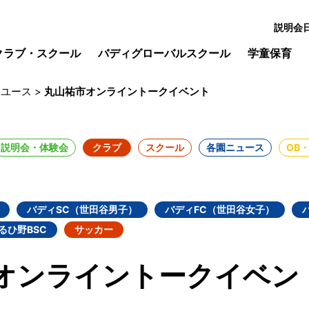
説明会
クラブ・スクール
バディグローバルスクール
学童保育
アユース
>
丸山祐市オンライントークイベント
説明会・体験会
クラブ
スクール
各園ニュース
OB
バディSC（世田谷男子）
バディFC（世田谷女子）
るひ野BSC
サッカー
オンライントークイベン