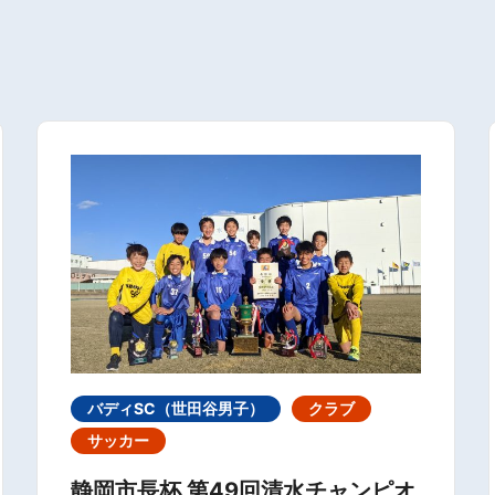
バディSC（世田谷男子）
クラブ
サッカー
静岡市長杯 第49回清水チャンピオ