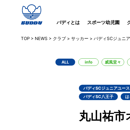
バディとは
スポーツ幼児園
TOP
>
NEWS
>
クラブ
>
サッカー
>
バディSCジュニ
ALL
info
威風堂々
バディSCジュニアユース
バディSC八王子
は
丸山祐市