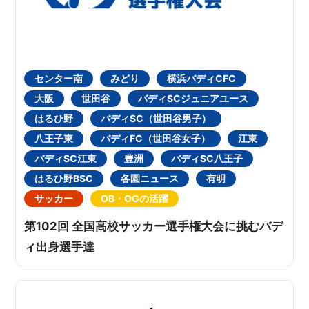
センター南
みどり
横浜バディCFC
大阪
世田谷
バディSCジュニアユース
はるひ野
バディSC（世田谷男子）
八王子東
バディFC（世田谷女子）
江東
バディSC江東
豊洲
バディSC八王子
はるひ野BSC
各園ニュース
有明
サッカー
OB・OGの活躍
第102回 全国高校サッカー選手権大会に挑むバデ
ィ出身選手達