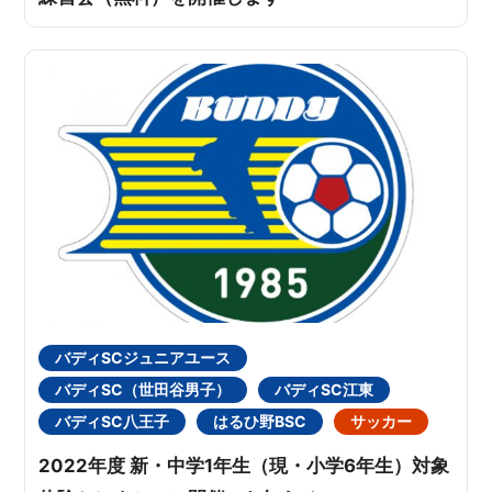
バディSCジュニアユース
バディSC（世田谷男子）
バディSC江東
バディSC八王子
はるひ野BSC
サッカー
2022年度 新・中学1年生（現・小学6年生）対象