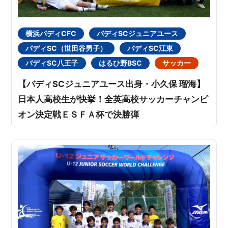
横浜バディCFC
バディSCジュニアユース
バディSC（世田谷男子）
バディSC江東
バディSC八王子
はるひ野BSC
サッカー
【バディSCジュニアユース出身・小久保 瑠海】
日本人高校生が快挙！全英高校サッカーチャンピ
オン決定戦ＥＳＦＡ杯で決勝弾