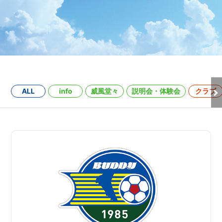
ALL
info
威風堂々
説明会・体験会
クラブ