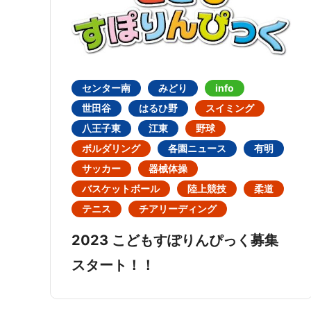
センター南
みどり
info
世田谷
はるひ野
スイミング
八王子東
江東
野球
ボルダリング
各園ニュース
有明
サッカー
器械体操
バスケットボール
陸上競技
柔道
テニス
チアリーディング
2023 こどもすぽりんぴっく募集
スタート！！