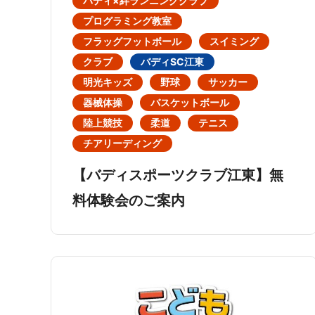
バディ×絆ランニングクラブ
プログラミング教室
フラッグフットボール
スイミング
クラブ
バディSC江東
明光キッズ
野球
サッカー
器械体操
バスケットボール
陸上競技
柔道
テニス
チアリーディング
【バディスポーツクラブ江東】無
料体験会のご案内