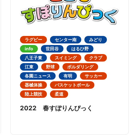
ラグビー
センター南
みどり
info
世田谷
はるひ野
八王子東
スイミング
クラブ
江東
野球
ボルダリング
各園ニュース
有明
サッカー
器械体操
バスケットボール
陸上競技
柔道
2022 春すぽりんぴっく