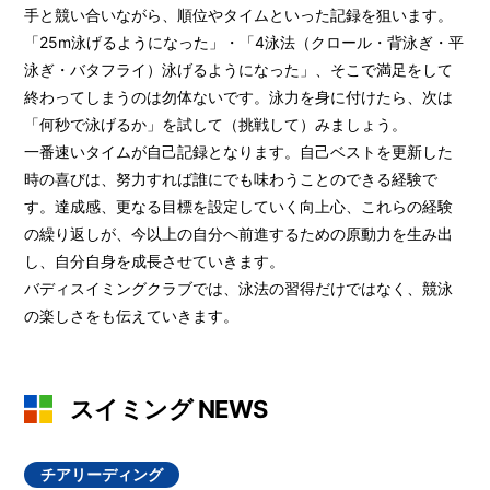
手と競い合いながら、順位やタイムといった記録を狙います。
「25m泳げるようになった」・「4泳法（クロール・背泳ぎ・平
泳ぎ・バタフライ）泳げるようになった」、そこで満足をして
終わってしまうのは勿体ないです。泳力を身に付けたら、次は
「何秒で泳げるか」を試して（挑戦して）みましょう。
一番速いタイムが自己記録となります。自己ベストを更新した
時の喜びは、努力すれば誰にでも味わうことのできる経験で
す。達成感、更なる目標を設定していく向上心、これらの経験
の繰り返しが、今以上の自分へ前進するための原動力を生み出
し、自分自身を成長させていきます。
バディスイミングクラブでは、泳法の習得だけではなく、競泳
の楽しさをも伝えていきます。
スイミング NEWS
チアリーディング