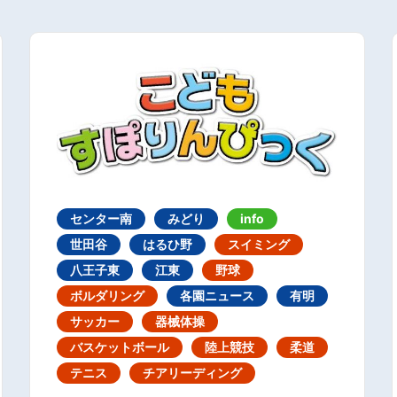
センター南
みどり
info
世田谷
はるひ野
スイミング
八王子東
江東
野球
ボルダリング
各園ニュース
有明
サッカー
器械体操
バスケットボール
陸上競技
柔道
テニス
チアリーディング