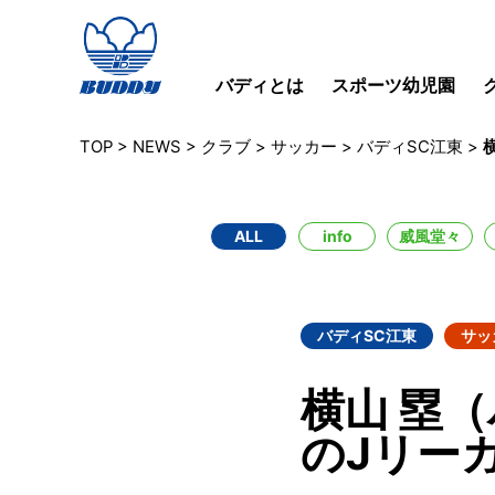
バディとは
スポーツ幼児園
TOP
>
NEWS
>
クラブ
>
サッカー
>
バディSC江東
>
ALL
info
威風堂々
バディSC江東
サッ
横山 塁
のJリー