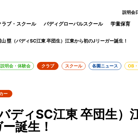
説明会
クラブ・スクール
バディグローバルスクール
学童保育
横山 塁（バディSC江東 卒団生）江東から初のJリーガー誕生！
説明会・体験会
クラブ
スクール
各園ニュース
OB
カー
（バディSC江東 卒団生）
ガー誕生！