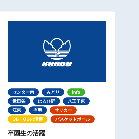
センター南
みどり
info
世田谷
はるひ野
八王子東
江東
有明
サッカー
OB・OGの活躍
バスケットボール
卒園生の活躍