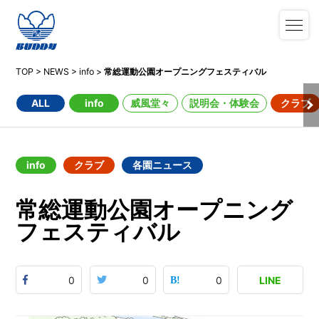
TOP
>
NEWS
>
info
>
常総運動公園オープニングフェスティバル
ALL
info
威風堂々
説明会・体験会
クラブ
info
クラブ
各園ニュース
常総運動公園オープニング
フェスティバル
0
0
0
LINE