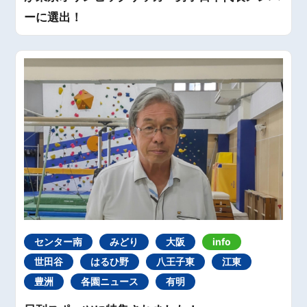
ーに選出！
センター南
みどり
大阪
info
世田谷
はるひ野
八王子東
江東
豊洲
各園ニュース
有明