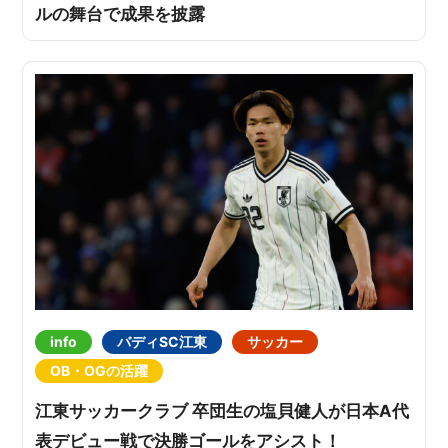
ルの舞台で成果を披露
info
バディSC江東
サッカー
OB・OGの活躍
江東サッカークラブ 卒団生の塩貝健人が日本A代
表デビュー戦で決勝ゴールをアシスト！