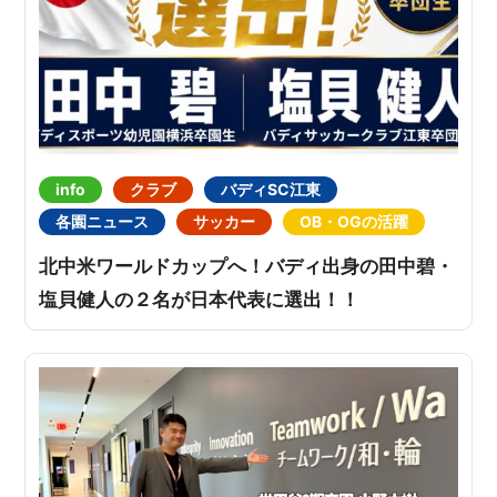
info
クラブ
バディSC江東
各園ニュース
サッカー
OB・OGの活躍
北中米ワールドカップへ！バディ出身の田中碧・
塩貝健人の２名が日本代表に選出！！