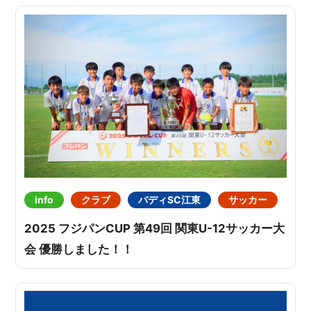
info
クラブ
バディSC江東
サッカー
2025 フジパンCUP 第49回 関東U-12サッカー大
会 優勝しました！！