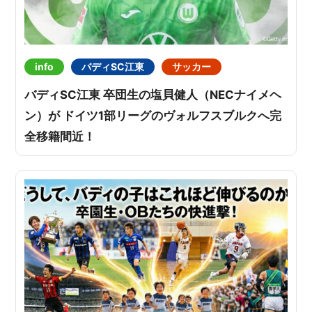
info
バディSC江東
サッカー
バディSC江東 卒団生の塩貝健人（NECナイメヘ
ン）が ドイツ1部リーグのヴォルフスブルクへ完
全移籍間近！