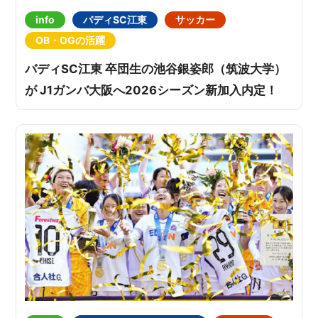
info
バディSC江東
サッカー
OB・OGの活躍
バディSC江東 卒団生の池谷銀姿郎（筑波大学）
が J1ガンバ大阪へ2026シーズン新加入内定！