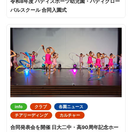
令和8年度 バディスポーツ幼児園・バディグロー
バルスクール 合同入園式
info
クラブ
各園ニュース
チアリーディング
カルチャー
合同発表会を開催 日大二中・高90周年記念ホー