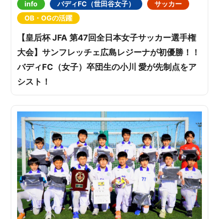
info
バディFC（世田谷女子）
サッカー
OB・OGの活躍
【皇后杯 JFA 第47回全日本女子サッカー選手権
大会】サンフレッチェ広島レジーナが初優勝！！
バディFC（女子）卒団生の小川 愛が先制点をア
シスト！