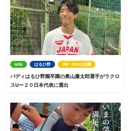
info
はるひ野
OB・OGの活躍
バディはるひ野園卒園の奥山廉太郎選手がラクロ
スUー２０日本代表に選出