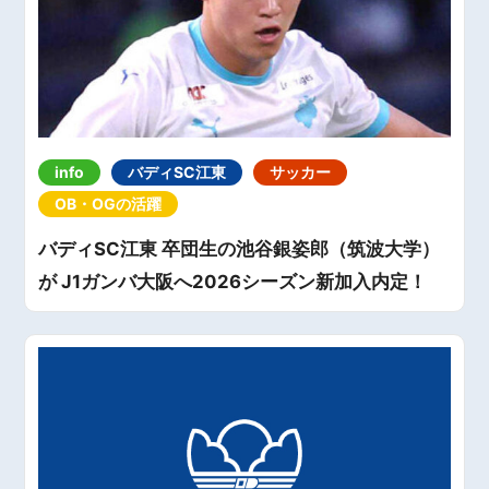
info
バディSC江東
サッカー
OB・OGの活躍
バディSC江東 卒団生の池谷銀姿郎（筑波大学）
が J1ガンバ大阪へ2026シーズン新加入内定！