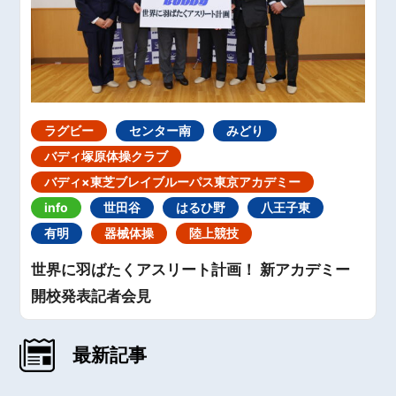
ラグビー
センター南
みどり
バディ塚原体操クラブ
バディ×東芝ブレイブルーパス東京アカデミー
info
世田谷
はるひ野
八王子東
有明
器械体操
陸上競技
世界に羽ばたくアスリート計画！ 新アカデミー
開校発表記者会見
最新記事