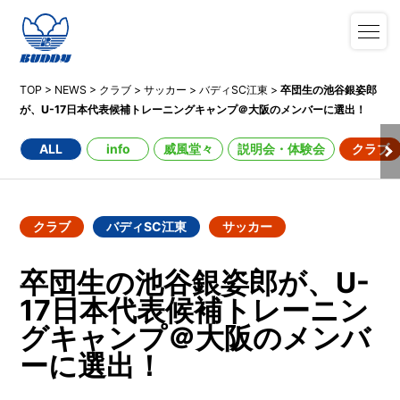
TOP
>
NEWS
>
クラブ
>
サッカー
>
バディSC江東
>
卒団生の池谷銀姿郎
が、U-17日本代表候補トレーニングキャンプ＠大阪のメンバーに選出！
ALL
info
威風堂々
説明会・体験会
クラブ
クラブ
バディSC江東
サッカー
卒団生の池谷銀姿郎が、U-
17日本代表候補トレーニン
グキャンプ＠大阪のメンバ
ーに選出！