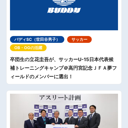
バディSC（世田谷男子）
サッカー
OB・OGの活躍
卒団生の立花圭吾が、サッカーU-15日本代表候
補トレーニングキャンプ＠高円宮記念ＪＦＡ夢フ
ィールドのメンバーに選出！