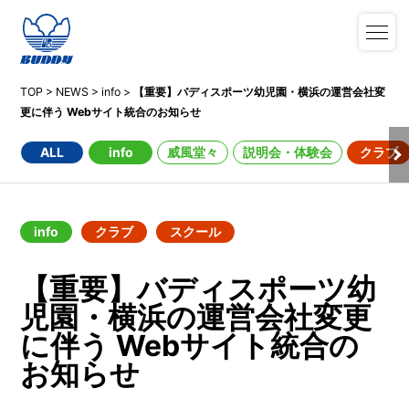
TOP
>
NEWS
>
info
>
【重要】バディスポーツ幼児園・横浜の運営会社変
更に伴う Webサイト統合のお知らせ
ALL
info
威風堂々
説明会・体験会
クラブ
info
クラブ
スクール
【重要】バディスポーツ幼
児園・横浜の運営会社変更
に伴う Webサイト統合の
お知らせ