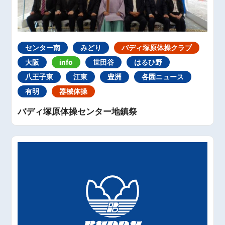
センター南
みどり
バディ塚原体操クラブ
大阪
info
世田谷
はるひ野
八王子東
江東
豊洲
各園ニュース
有明
器械体操
バディ塚原体操センター地鎮祭