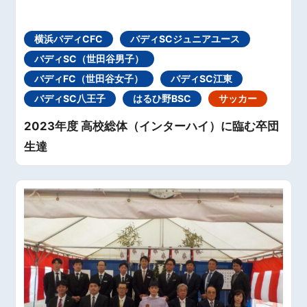
横浜バディCFC
バディSCジュニアユース
バディSC（世田谷男子）
バディFC（世田谷女子）
バディSC江東
バディSC八王子
はるひ野BSC
サッカー
2023年度 高校総体（インターハイ）に臨む卒団
生達