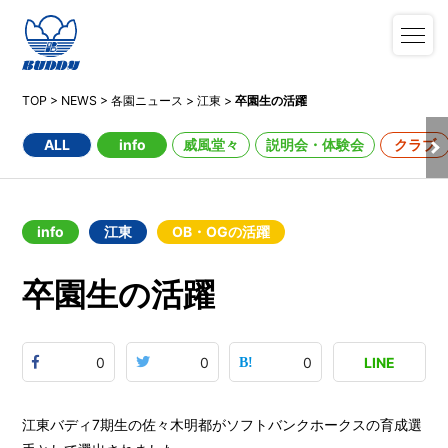
TOP
>
NEWS
>
各園ニュース
>
江東
>
卒園生の活躍
ALL
info
威風堂々
説明会・体験会
クラブ
info
江東
OB・OGの活躍
卒園生の活躍
0
0
0
LINE
江東バディ7期生の佐々木明都がソフトバンクホークスの育成選