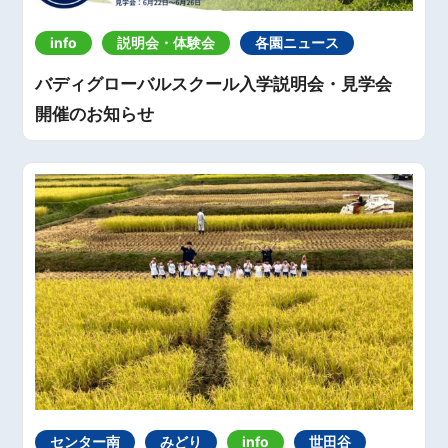
info
説明会・体験会
各園ニュース
バディグローバルスクール入学説明会・見学会
開催のお知らせ
センター南
みどり
info
世田谷