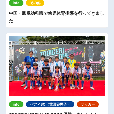
info
その他
中国・鳳凰幼稚園で幼児体育指導を行ってきまし
た
info
バディSC（世田谷男子）
サッカー