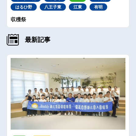
はるひ野
八王子東
江東
有明
収穫祭
最新記事