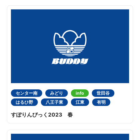
センター南
みどり
info
世田谷
はるひ野
八王子東
江東
有明
すぽりんぴっく2023 春