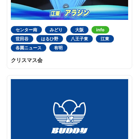
センター南
みどり
大阪
info
世田谷
はるひ野
八王子東
江東
各園ニュース
有明
クリスマス会