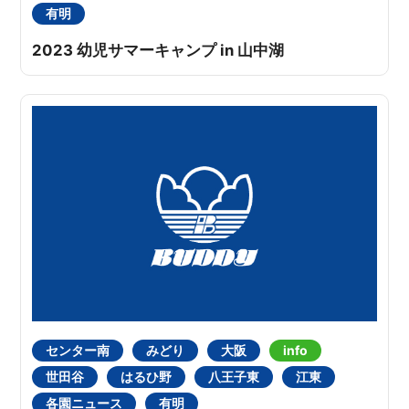
有明
2023 幼児サマーキャンプ in 山中湖
センター南
みどり
大阪
info
世田谷
はるひ野
八王子東
江東
各園ニュース
有明