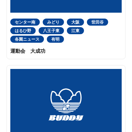
センター南
みどり
大阪
世田谷
はるひ野
八王子東
江東
各園ニュース
有明
運動会 大成功