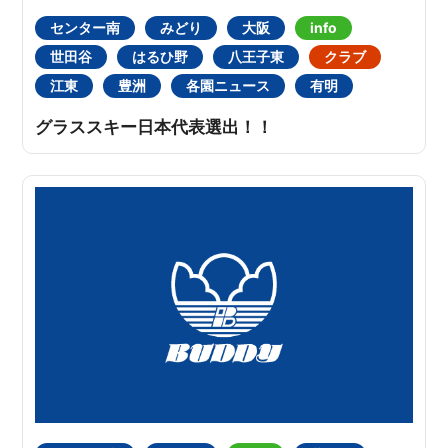
センター南
みどり
大阪
info
世田谷
はるひ野
八王子東
クラブ
江東
豊洲
各園ニュース
有明
グラススキー日本代表選出！！