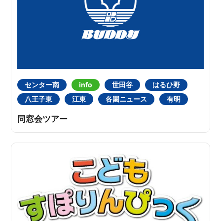
センター南
info
世田谷
はるひ野
八王子東
江東
各園ニュース
有明
同窓会ツアー