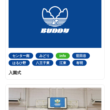
センター南
みどり
info
世田谷
はるひ野
八王子東
江東
有明
入園式