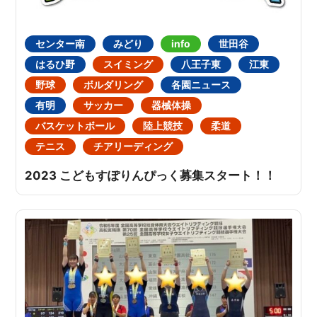
センター南
みどり
info
世田谷
はるひ野
スイミング
八王子東
江東
野球
ボルダリング
各園ニュース
有明
サッカー
器械体操
バスケットボール
陸上競技
柔道
テニス
チアリーディング
2023 こどもすぽりんぴっく募集スタート！！