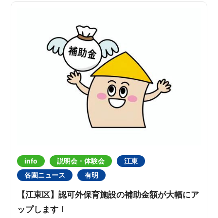
info
説明会・体験会
江東
各園ニュース
有明
【江東区】認可外保育施設の補助金額が大幅にア
ップします！