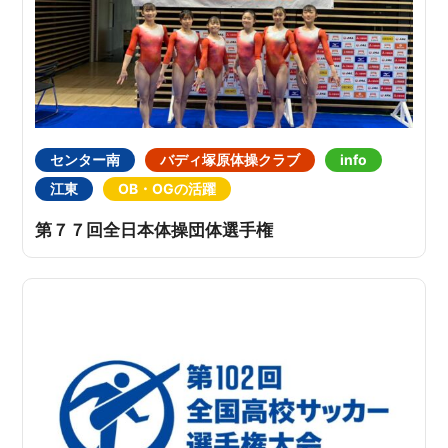
センター南
バディ塚原体操クラブ
info
江東
OB・OGの活躍
第７７回全日本体操団体選手権