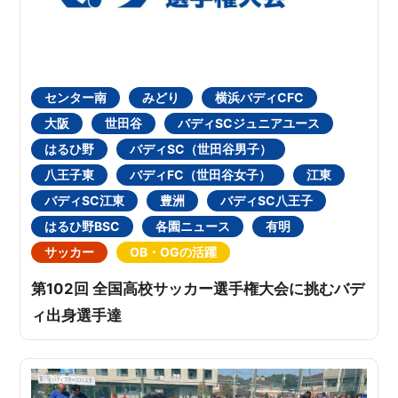
センター南
みどり
横浜バディCFC
大阪
世田谷
バディSCジュニアユース
はるひ野
バディSC（世田谷男子）
八王子東
バディFC（世田谷女子）
江東
バディSC江東
豊洲
バディSC八王子
はるひ野BSC
各園ニュース
有明
サッカー
OB・OGの活躍
第102回 全国高校サッカー選手権大会に挑むバデ
ィ出身選手達