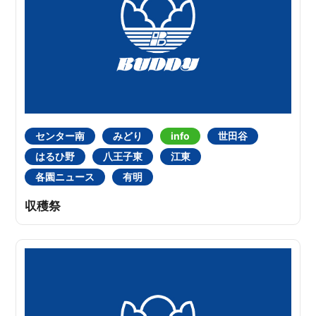
センター南
みどり
info
世田谷
はるひ野
八王子東
江東
各園ニュース
有明
収穫祭