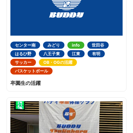
センター南
みどり
info
世田谷
はるひ野
八王子東
江東
有明
サッカー
OB・OGの活躍
バスケットボール
卒園生の活躍