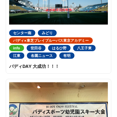
センター南
みどり
バディ×東芝ブレイブルーパス東京アカデミー
info
世田谷
はるひ野
八王子東
江東
各園ニュース
有明
バディDAY 大成功！！！