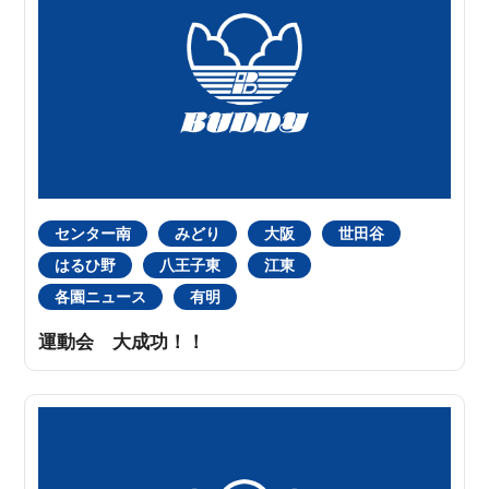
センター南
みどり
大阪
世田谷
はるひ野
八王子東
江東
各園ニュース
有明
運動会 大成功！！