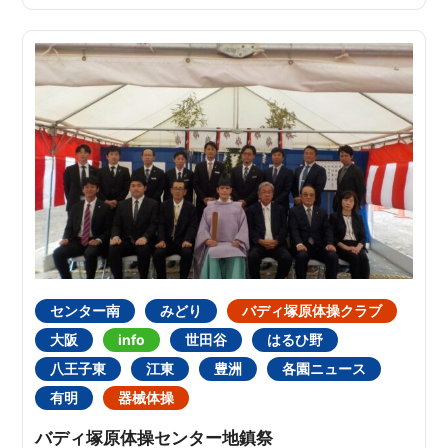
センター南
みどり
バディ塚原体操クラブ
大阪
info
世田谷
はるひ野
八王子東
江東
豊洲
各園ニュース
有明
器械体操
バディ塚原体操センター地鎮祭