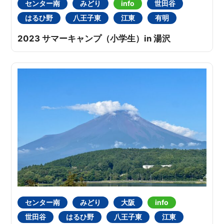
センター南
みどり
info
世田谷
はるひ野
八王子東
江東
有明
2023 サマーキャンプ（小学生）in 湯沢
センター南
みどり
大阪
info
世田谷
はるひ野
八王子東
江東