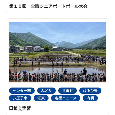
第１０回 全園シニアポートボール大会
センター南
みどり
世田谷
はるひ野
八王子東
江東
各園ニュース
有明
田植え実習