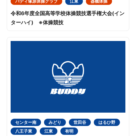
バディ塚原体操クラブ
江東
器械体操
令和6年度全国高等学校体操競技選手権大会(イン
ターハイ) ※体操競技
センター南
みどり
世田谷
はるひ野
八王子東
江東
有明