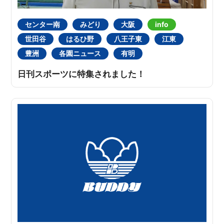
センター南
みどり
大阪
info
世田谷
はるひ野
八王子東
江東
豊洲
各園ニュース
有明
日刊スポーツに特集されました！