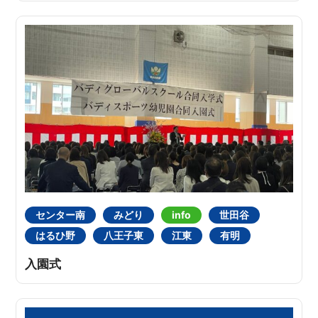
センター南
みどり
info
世田谷
はるひ野
八王子東
江東
有明
入園式