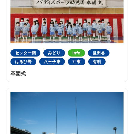
センター南
みどり
info
世田谷
はるひ野
八王子東
江東
有明
卒園式