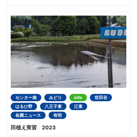
センター南
みどり
info
世田谷
はるひ野
八王子東
江東
各園ニュース
有明
田植え実習 2023