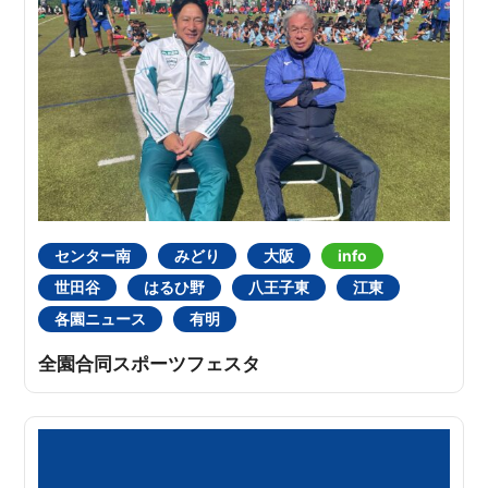
センター南
みどり
大阪
info
世田谷
はるひ野
八王子東
江東
各園ニュース
有明
全園合同スポーツフェスタ