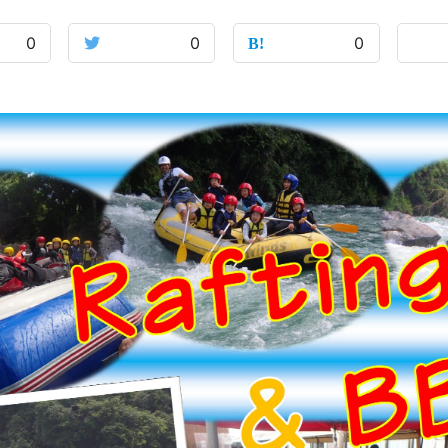
0
0
0