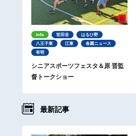
info
世田谷
はるひ野
八王子東
江東
各園ニュース
有明
シニアスポーツフェスタ＆原 晋監
督トークショー
最新記事