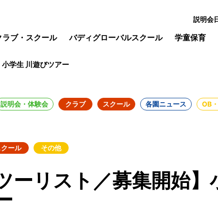
説明会
クラブ・スクール
バディグローバルスクール
学童保育
小学生 川遊びツアー
説明会・体験会
クラブ
スクール
各園ニュース
OB
スクール
その他
ツーリスト／募集開始】小
ー