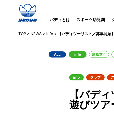
バディとは
スポーツ幼児園
TOP
>
NEWS
>
info
>
【バディツーリスト／募集開始】
ALL
info
威風堂々
info
クラブ
【バディ
遊びツア