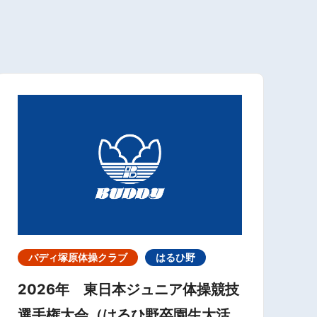
バディ塚原体操クラブ
はるひ野
2026年 東日本ジュニア体操競技
選手権大会（はるひ野卒園生大活