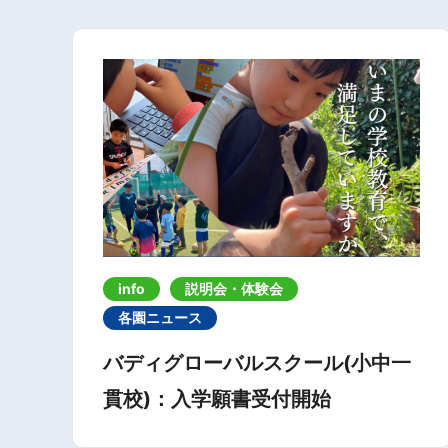
info
説明会・体験会
各園ニュース
バディグローバルスクール(小中一
貫校)：入学願書受付開始