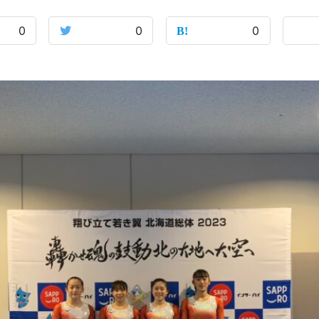
0
0
0