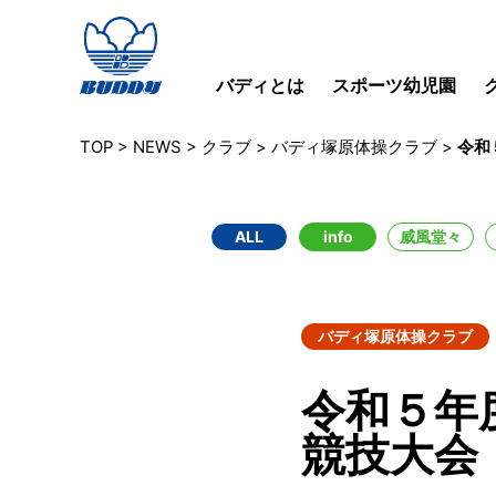
バディとは
スポーツ幼児園
TOP
>
NEWS
>
クラブ
>
バディ塚原体操クラブ
>
令和
ALL
info
威風堂々
バディ塚原体操クラブ
令和５年
競技大会