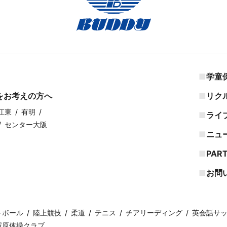
学童
をお考えの方へ
リク
江東
有明
ライ
センター大阪
ニュ
PAR
お問
トボール
陸上競技
柔道
テニス
チアリーディング
英会話サ
塚原体操クラブ