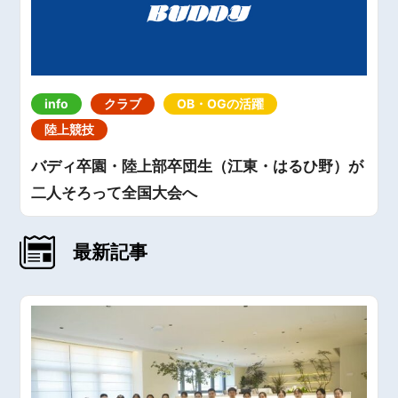
info
クラブ
OB・OGの活躍
陸上競技
バディ卒園・陸上部卒団生（江東・はるひ野）が
二人そろって全国大会へ
最新記事