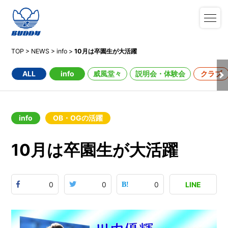
TOP
>
NEWS
>
info
>
10月は卒園生が大活躍
ALL
info
威風堂々
説明会・体験会
クラブ
info
OB・OGの活躍
10月は卒園生が大活躍
0
0
0
LINE