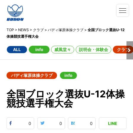
TOP
>
NEWS
>
クラブ
>
バディ塚原体操クラブ
>
全国ブロック選抜U-12
体操競技選手権大会
ALL
info
威風堂々
説明会・体験会
クラブ
バディ塚原体操クラブ
info
全国ブロック選抜U-12体操
競技選手権大会
0
0
0
LINE