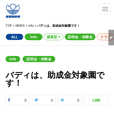
TOP
>
NEWS
>
info
>
バディは、助成金対象園です！
ALL
info
威風堂々
説明会・体験会
クラブ
info
説明会・体験会
バディは、助成金対象園で
す！
0
0
0
LINE