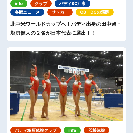
info
クラブ
バディSC江東
各園ニュース
サッカー
OB・OGの活躍
北中米ワールドカップへ！バディ出身の田中碧・
塩貝健人の２名が日本代表に選出！！
バディ塚原体操クラブ
info
器械体操