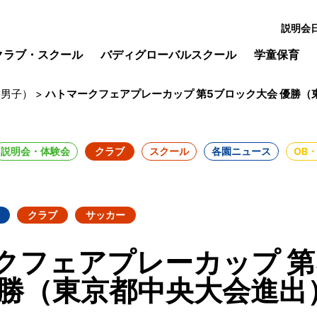
説明会
クラブ・スクール
バディグローバルスクール
学童保育
谷男子）
>
ハトマークフェアプレーカップ 第5ブロック大会 優勝
説明会・体験会
クラブ
スクール
各園ニュース
OB
クラブ
サッカー
クフェアプレーカップ 第
優勝（東京都中央大会進出