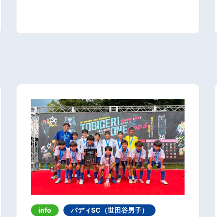
info
バディSC（世田谷男子）