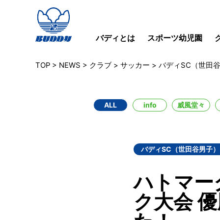
バディとは
スポーツ幼児園
TOP
>
NEWS
>
クラブ
>
サッカー
>
バディSC（世田
ALL
info
威風堂々
バディSC（世田谷男子）
ハトマー
ク大会 