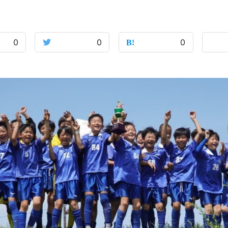
0
0
0