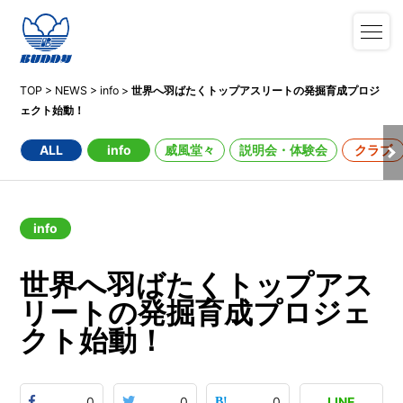
TOP
>
NEWS
>
info
>
世界へ⽻ばたくトップアスリートの発掘育成プロジ
ェクト始動！
ALL
info
威風堂々
説明会・体験会
クラブ
info
世界へ⽻ばたくトップアス
リートの発掘育成プロジェ
クト始動！
0
0
0
LINE