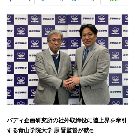
バディ企画研究所の社外取締役に陸上界を牽引
する⻘⼭学院⼤学 原 晋監督が就
任