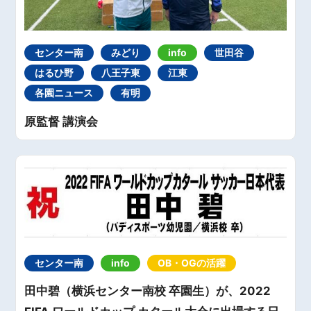
センター南
みどり
info
世田谷
はるひ野
八王子東
江東
各園ニュース
有明
原監督 講演会
センター南
info
OB・OGの活躍
田中碧（横浜センター南校 卒園生）が、2022