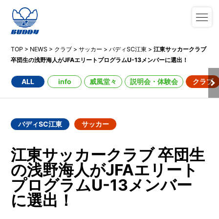
TOP
>
NEWS
>
クラブ
>
サッカー
>
バディSC江東
>
江東サッカークラブ
卒団生の浅野海人がJFAエリートプログラムU-13メンバーに選出！
ALL
info
威風堂々
説明会・体験会
クラブ
バディSC江東
サッカー
江東サッカークラブ 卒団生
の浅野海人がJFAエリート
プログラムU-13メンバー
に選出！