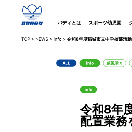
バディとは
スポーツ幼児園
TOP
>
NEWS
>
info
>
令和8年度稲城市立中学校部活
ALL
info
威風堂々
info
令和8年
配置業務