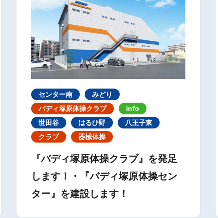
センター南
みどり
バディ塚原体操クラブ
info
世田谷
はるひ野
八王子東
クラブ
器械体操
『バディ塚原体操クラブ』を発足
します！・『バディ塚原体操セン
ター』を建設します！