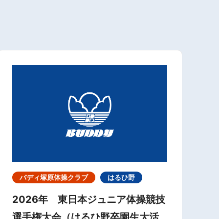
バディ塚原体操クラブ
はるひ野
2026年 東日本ジュニア体操競技
選手権大会（はるひ野卒園生大活