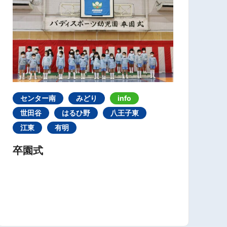
センター南
みどり
info
世田谷
はるひ野
八王子東
江東
有明
卒園式