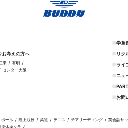
学童
をお考えの方へ
リク
江東
有明
ライ
センター大阪
ニュ
PAR
お問
トボール
陸上競技
柔道
テニス
チアリーディング
英会話サ
塚原体操クラブ