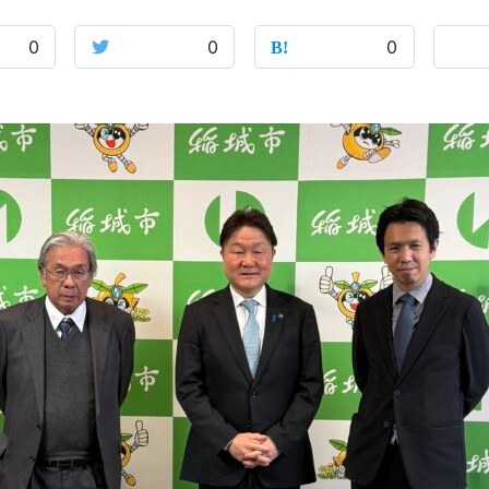
0
0
0